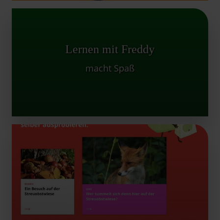
Wissenswerte und hilfreiche
Lernen mit Freddy
Arbeitsmaterialien für Kindergarten und
Grundschule.
macht Spaß