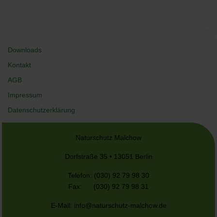
Downloads
Kontakt
AGB
Impressum
Datenschutzerklärung
Naturschutz Malchow
Dorfstraße 35 • 13051 Berlin
Telefon: (030) 92 79 98 30
Fax: (030) 92 79 98 31
E-Mail:
info@naturschutz-malchow.de