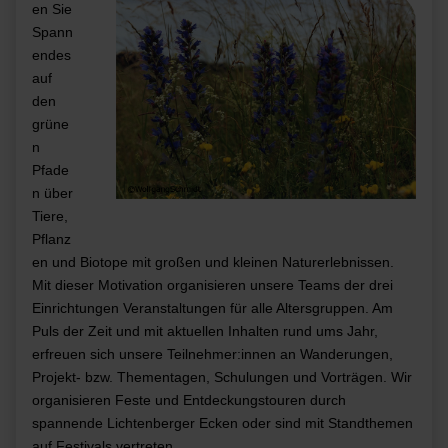
en Sie
Span
n
endes
auf
den
grüne
n
Pfade
n über
Tiere,
Pflanz
en und
Biotope mit großen und kleinen Naturerlebnissen.
Mit dieser Motivation organisieren unsere Teams der drei
E
inrichtungen Veranstaltungen für alle Altersgruppen. Am
Puls der Zeit und mit aktuellen Inhalten rund ums Jahr,
erfreuen sich unsere Teilnehmer:innen an Wanderungen,
Projekt- bzw. Thementagen, Schulungen und
Vorträgen. Wir
organisieren Feste und Entdeckungstouren durch
spannende Lichtenberger Ecken oder sind mit Standthemen
auf Fe
stivals vertreten.