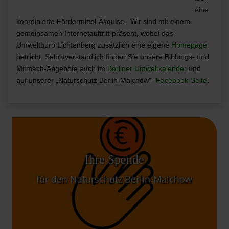
eine
koordinierte Fördermittel-Akquise. Wir sind mit einem
gemeinsamen Internetauftritt präsent, wobe
i d
a
s
Umweltbüro Lichtenberg zusätzlich eine eigene
Homepage
betreibt. Selbstverständlich finden Sie
unsere Bildungs- und
Mitmach-Angebote auc
h im
Berliner Umweltkalender
und
auf unserer
„Naturschutz Berlin-Malchow”-
Facebook-Seite
.
Sie können mit Ihrer grünen Spende den
Ihre Spende
Berliner Naturschutz vielfältig unterstützen.
für den Naturschutz Berlin-Malchow