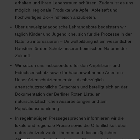
erhalten und ihren Lebensraum schützen. Zudem ist es uns
möglich, regionale Produkte wie Äpfel, Apfelsaft und
hochwertiges Bio-Rindfleisch anzubieten.
Über umweltpädagogische Lehrangebote begeistern wir
täglich Kinder und Jugendliche, sich für die Prozesse in der
Natur zu interessieren – Umweltbildung ist ein wesentlicher
Baustein für den Schutz unserer heimischen Natur in der
Zukunft.
Wir setzen uns insbesondere für den Amphibien- und
Eidechsenschutz sowie für hausbewohnende Arten ein.
Unser Artenschutzteam erstellt diesbezüglich
artenschutzrechtliche Gutachten und beteiligt sich an der
Dokumentation der Berliner Roten Liste, an
naturschutzfachlichen Ausarbeitungen und am
Populationsmonitoring.
In regelmäßigen Pressegesprächen informieren wir die
lokale und regionale Presse sowie die Öffentlichkeit über
naturschutzrelevante Themen und diesbezüglichen
Aktivitäten im Bezirk Lichtenberg. Dies geschieht meist aus