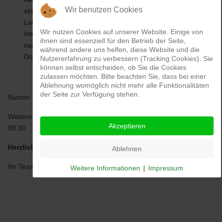
Wir benutzen Cookies
aktuellem Anlass und ist mit Empfehlungen des Arten- und
Landschaftsschutzes verbunden. Sie als Bürger:innen und
Wir nutzen Cookies auf unserer Website. Einige von
Interessenten können diese Themen in der Pressemappe
ihnen sind essenziell für den Betrieb der Seite,
nachlesen, die auf unserer Homepage unter Presse zum
während andere uns helfen, diese Website und die
Download bereitgestellt wird.
Nutzererfahrung zu verbessern (Tracking Cookies). Sie
können selbst entscheiden, ob Sie die Cookies
zulassen möchten. Bitte beachten Sie, dass bei einer
Ablehnung womöglich nicht mehr alle Funktionalitäten
der Seite zur Verfügung stehen.
Nutzen Sie unser
online-Spendenformular
.
Weitere Infos erhalten Sie unter der Telefonnummer: (030) 92 79
Akzeptieren
98 30
Herzlichen Dank für Ihr Interesse und Ihre Unterstützung!
Ablehnen
Ihr Team vom Naturschutz Berlin-Malchow
Weitere Informationen
|
Impressum