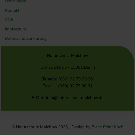
Downloads
Kontakt
AGB
Impressum
Datenschutzerklärung
Naturschutz Malchow
Dorfstraße 35 • 13051 Berlin
Telefon: (030) 92 79 98 30
Fax: (030) 92 79 98 31
E-Mail:
info@naturschutz-malchow.de
© Naturschutz Malchow 2023, Design by
Black Point Koch