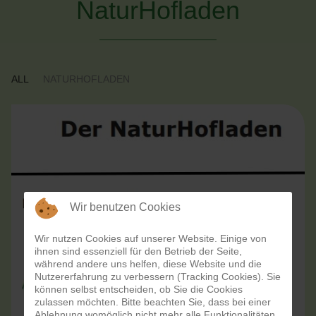
NaturHofladen
ALL
NATURHOFLADEN
Wir benutzen Cookies
Wir nutzen Cookies auf unserer Website. Einige von
ihnen sind essenziell für den Betrieb der Seite,
während andere uns helfen, diese Website und die
Nutzererfahrung zu verbessern (Tracking Cookies). Sie
können selbst entscheiden, ob Sie die Cookies
zulassen möchten. Bitte beachten Sie, dass bei einer
Ablehnung womöglich nicht mehr alle Funktionalitäten