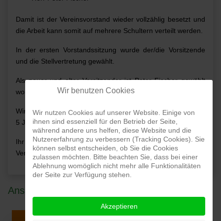
Damit ist der Vereinsvorstand wieder vollzählig besetzt und
die Arbeit kann somit auf mehrere Schultern verteilt werden.
In der ersten Vorstandssitzung wurde der/die Vorsitzende
und die Stellvertretung gewählt.
Als neuer und alter Vorsitzender ist Peter Fischer gewählt
Wir benutzen Cookies
worden und Frau Anja Paasch zu seiner Stellvertretung.
Wir freuen uns die Entwicklung des Vereins in den nächsten
Wir nutzen Cookies auf unserer Website. Einige von
ihnen sind essenziell für den Betrieb der Seite,
5 Jahren in die Hände zu nehmen.
während andere uns helfen, diese Website und die
Nutzererfahrung zu verbessern (Tracking Cookies). Sie
Ihr Peter Fischer
können selbst entscheiden, ob Sie die Cookies
Vereinsvorsitzender
zulassen möchten. Bitte beachten Sie, dass bei einer
Ablehnung womöglich nicht mehr alle Funktionalitäten
der Seite zur Verfügung stehen.
Ansprechpartner
Akzeptieren