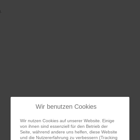
.
Wir benutzen Cookies
Jakobskrautbär
Wir nutzen Cookies auf unserer Website. Einige
von ihnen sind essenziell für den Betrieb der
Seite, während andere uns helfen, diese Website
und die Nutzererfahrung zu verbessern (Tracking