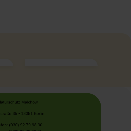
Naturschutz Malchow
straße 35 • 13051 Berlin
efon: (030) 92 79 98 30