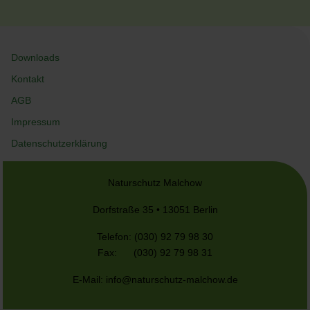
Downloads
Kontakt
AGB
Impressum
Datenschutzerklärung
Naturschutz Malchow
Dorfstraße 35 • 13051 Berlin
Telefon: (030) 92 79 98 30
Fax: (030) 92 79 98 31
E-Mail:
info@naturschutz-malchow.de