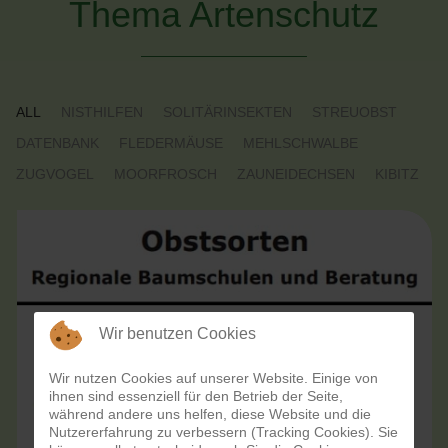
Thema Artenschutz
ALL
NISTHILFEN
SOLITÄRINSEKTEN
STREUOBST
DATENBANK
FLEDERMÄUSE
MEHLSCHWALBE
ZUGVOGEL
MOORFROSCH
ZAUNEIDECHSEN
KIBITZ
Wir benutzen Cookies
Wir nutzen Cookies auf unserer Website. Einige von
ihnen sind essenziell für den Betrieb der Seite,
während andere uns helfen, diese Website und die
Nutzererfahrung zu verbessern (Tracking Cookies). Sie